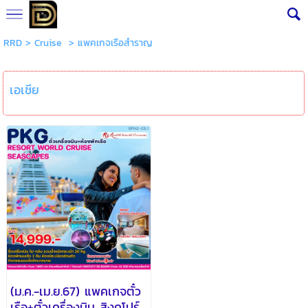
RRD
>
Cruise
>
แพคเกจเรือสำราญ
เอเชีย
(ม.ค.-เม.ย.67) แพคเกจตั๋ว
เรือ+ตั๋วเครื่องบิน สิงคโปร์-