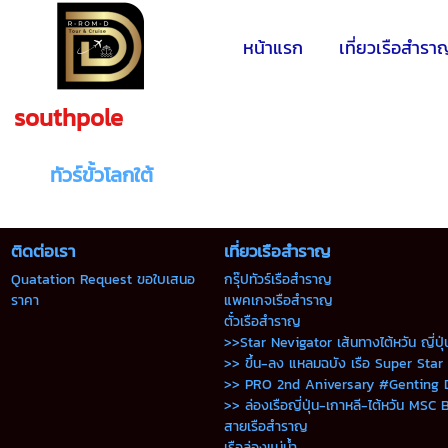
หน้าแรก
เที่ยวเรือสำรา
southpole
ทัวร์ขั้วโลกใต้
ติดต่อเรา
เที่ยวเรือสำราญ
Quatation Request ขอใบเสนอ
กรุ๊ปทัวร์เรือสำราญ
ราคา
แพคเกจเรือสำราญ
ตั๋วเรือสำราญ
>>Star Nevigator เส้นทางไต้หวัน ญี่ปุ
>> ขึ้น-ลง แหลมฉบัง เรือ Super Star
>> PRO 2nd Aniversary #Genting
>> ล่องเรือญี่ปุ่น-เกาหลี-ไต้หวัน MSC 
สายเรือสำราญ
เรือล่องแม่น้ำ