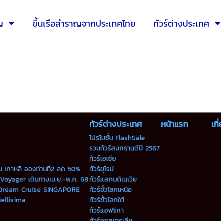
ญ
ขึ้นเรือสำราญจากประเทศไทย
ทัวร์ต่างประเทศ
ทัวร์ต่างประเทศ
หน้าแรก
เกี
โปรโมชั่น FlashSale
รวมทัวร์สงกรานต์ปี 2567
ทัวร์เอเซีย
่น เกาหลี จองท่านที่2 ลด 50%
ทัวร์ยุโรป
 Voyager เดินทางเม.ย.-พ.ค. 68
ทัวร์แสกนดิเนเวีย
 Dream Cruise SINGAPORE
ทัวร์ขั้วโลกเหนือ
Bellisima
ทัวร์ขั้วโลกใต้
ทัวร์แอฟริกา
ทัวร์ออสเตรเลีย